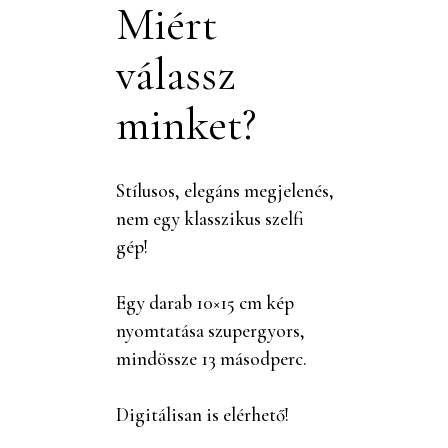
Miért
válassz
minket?
Stílusos, elegáns megjelenés,
nem egy klasszikus szelfi
gép!
Egy darab 10×15 cm kép
nyomtatása szupergyors,
mindössze 13 másodperc.
Digitálisan is elérhető!