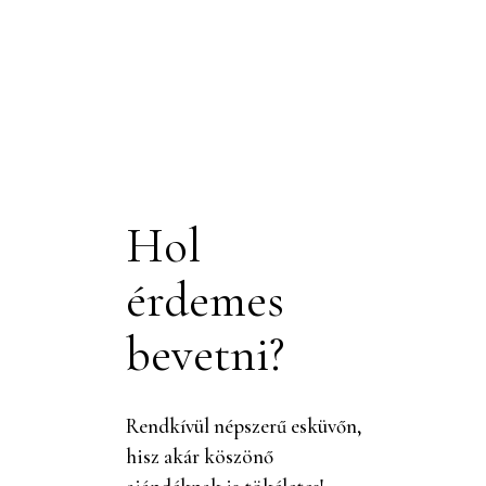
Hol
érdemes
bevetni?
Rendkívül népszerű esküvőn,
hisz akár köszönő