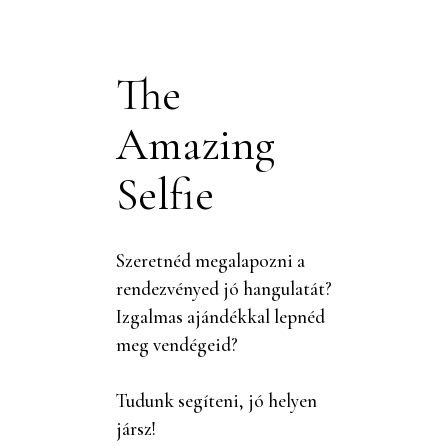
The
Amazing
Selfie
Szeretnéd megalapozni a
rendezvényed jó hangulatát?
Izgalmas ajándékkal lepnéd
meg vendégeid?
Tudunk segíteni, jó helyen
jársz!