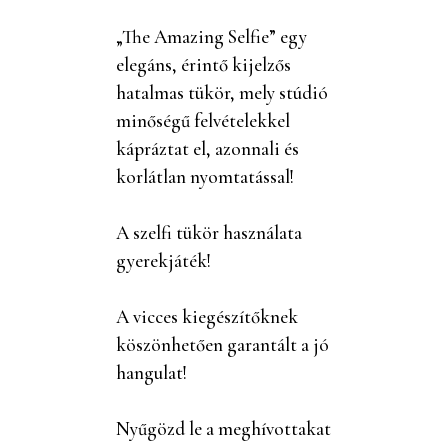
„The Amazing Selfie” egy
elegáns, érintő kijelzős
hatalmas tükör, mely stúdió
minőségű felvételekkel
kápráztat el, azonnali és
korlátlan nyomtatással!
A szelfi tükör használata
gyerekjáték!
A vicces kiegészítőknek
köszönhetően garantált a jó
hangulat!
Nyűgözd le a meghívottakat