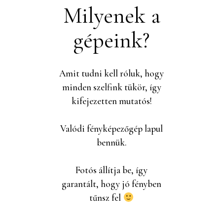
Milyenek a
gépeink?
Amit tudni kell róluk, hogy
minden szelfink tükör, így
kifejezetten mutatós!
Valódi fényképezőgép lapul
bennük.
Fotós állítja be, így
garantált, hogy jó fényben
tűnsz fel