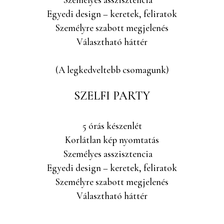
Egyedi design – keretek, feliratok
Személyre szabott megjelenés
Választható háttér
(A legkedveltebb csomagunk)
SZELFI PARTY
5 órás készenlét
Korlátlan kép nyomtatás
Személyes asszisztencia
Egyedi design – keretek, feliratok
Személyre szabott megjelenés
Választható háttér