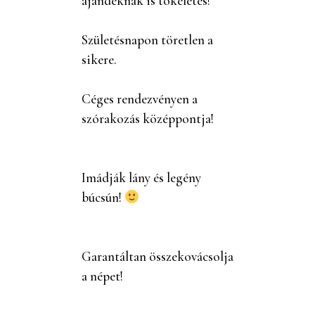
ajándéknak is tökéletes!
Születésnapon töretlen a
sikere.
Céges rendezvényen a
szórakozás középpontja!
Imádják lány és legény
búcsún!
Garantáltan összekovácsolja
a népet!